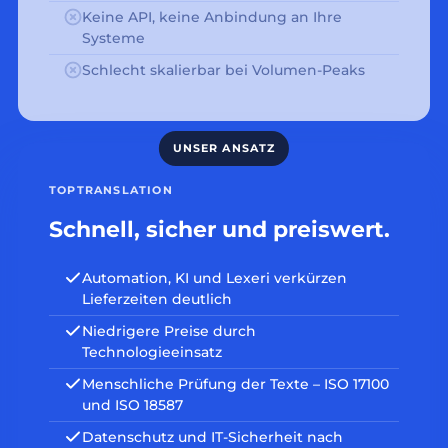
Keine API, keine Anbindung an Ihre
Systeme
Schlecht skalierbar bei Volumen-Peaks
TOPTRANSLATION
Schnell, sicher und preiswert.
Automation, KI und Lexeri verkürzen
Lieferzeiten deutlich
Niedrigere Preise durch
Technologieeinsatz
Menschliche Prüfung der Texte – ISO 17100
und ISO 18587
Datenschutz und IT-Sicherheit nach