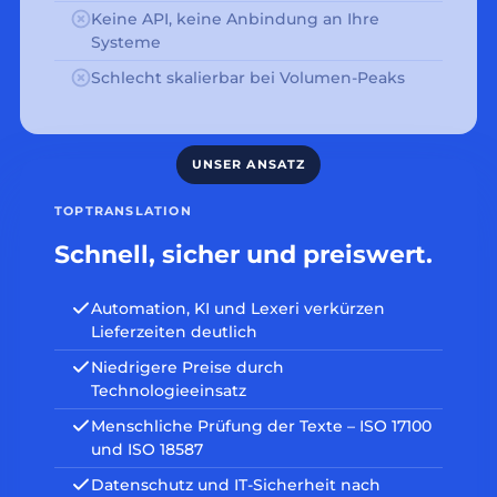
Keine API, keine Anbindung an Ihre
Systeme
Schlecht skalierbar bei Volumen-Peaks
TOPTRANSLATION
Schnell, sicher und preiswert.
Automation, KI und Lexeri verkürzen
Lieferzeiten deutlich
Niedrigere Preise durch
Technologieeinsatz
Menschliche Prüfung der Texte – ISO 17100
und ISO 18587
Datenschutz und IT-Sicherheit nach