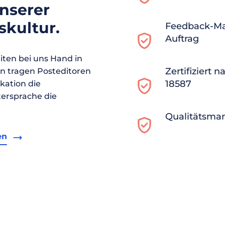
unserer
kultur.
Feedback-M
Auftrag
ten bei uns Hand in
Zertifiziert 
en tragen Posteditoren
18587
ikation die
ersprache die
Qualitätsma
en