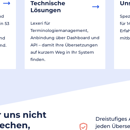
Technische
Un
Lösungen
nd
Spez
Lexeri für
in 53
für 
Terminologiemanagement,
Erfa
Anbindung über Dashboard und
und
mitb
API – damit Ihre Übersetzungen
nd.
auf kurzem Weg in Ihr System
finden.
r uns nicht
Dreistufiges
rechen,
jeden Überse