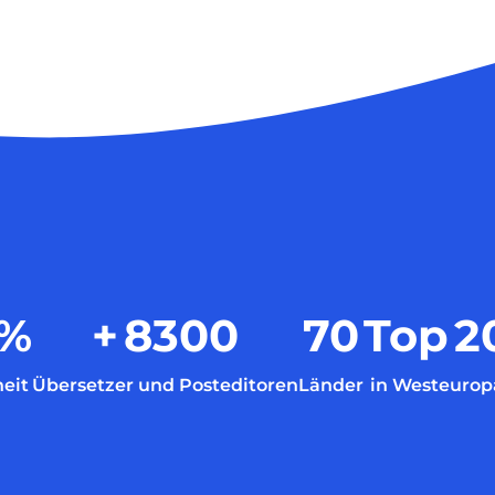
%
+
8300
70
Top
2
eit
Übersetzer und Posteditoren
Länder
in Westeurop