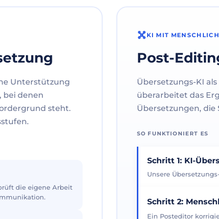
KI MIT MENSCHLIC
setzung
Post-Editin
ne Unterstützung
Übersetzungs-KI als 
, bei denen
überarbeitet das Er
ordergrund steht.
Übersetzungen, die S
sstufen.
SO FUNKTIONIERT ES
Schritt 1: KI-Übe
Unsere Übersetzungs-K
üft die eigene Arbeit
Kommunikation.
Schritt 2: Mensch
Ein Posteditor korrig