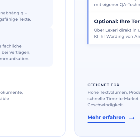
mit eigener QA-Techno
 unabhängig –
gsfähige Texte.
Optional: Ihre Te
Über Lexeri direkt in
KI Ihr Wording von An
 fachliche
 bei Verträgen,
ommunikation.
GEEIGNET FÜR
 Dokumente,
Hohe Textvolumen, Prod
sible
schnelle Time-to-Market 
Geschwindigkeit.
Mehr erfahren