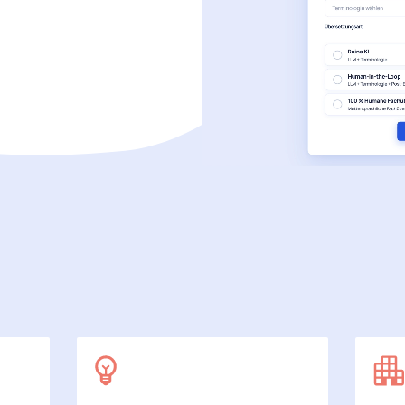
SecuDoc
Mit Sicherheit mehr Datenschutz
E-Procurement (OCI)
Für Ihre Bestellprozesse
Dateiformate
Mehr als Word und Excel
 arbeiten wir
7