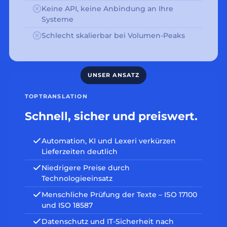
Keine API, keine Anbindung an Ihre
Systeme
Schlecht skalierbar bei Volumen-Peaks
TOPTRANSLATION
Schnell, sicher und preiswert.
Automation, KI und Lexeri verkürzen
Lieferzeiten deutlich
Niedrigere Preise durch
Technologieeinsatz
Menschliche Prüfung der Texte – ISO 17100
und ISO 18587
Datenschutz und IT-Sicherheit nach