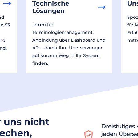
Technische
Un
Lösungen
nd
Spez
Lexeri für
in 53
für 
Terminologiemanagement,
Erfa
Anbindung über Dashboard und
und
mitb
API – damit Ihre Übersetzungen
nd.
auf kurzem Weg in Ihr System
finden.
r uns nicht
Dreistufiges
rechen,
jeden Überse