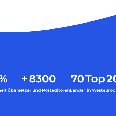
%
+
8300
70
Top
2
eit
Übersetzer und Posteditoren
Länder
in Westeurop