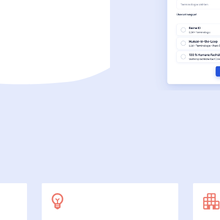
SecuDoc
Mit Sicherheit mehr Datenschutz
E-Procurement (OCI)
Für Ihre Bestellprozesse
Dateiformate
Mehr als Word und Excel
 arbeiten wir
7