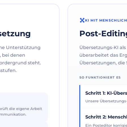
KI MIT MENSCHLIC
setzung
Post-Editin
ne Unterstützung
Übersetzungs-KI als 
, bei denen
überarbeitet das Er
ordergrund steht.
Übersetzungen, die S
sstufen.
SO FUNKTIONIERT ES
Schritt 1: KI-Übe
Unsere Übersetzungs-K
üft die eigene Arbeit
Kommunikation.
Schritt 2: Mensch
Ein Posteditor korrig