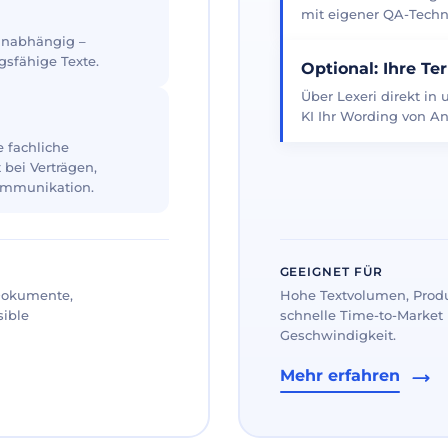
mit eigener QA-Techno
 unabhängig –
gsfähige Texte.
Optional: Ihre Te
Über Lexeri direkt in
KI Ihr Wording von An
 fachliche
 bei Verträgen,
ommunikation.
GEEIGNET FÜR
 Dokumente,
Hohe Textvolumen, Prod
sible
schnelle Time-to-Market 
Geschwindigkeit.
Mehr erfahren