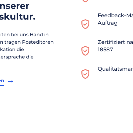
unserer
kultur.
Feedback-M
Auftrag
ten bei uns Hand in
Zertifiziert 
en tragen Posteditoren
18587
ikation die
ersprache die
Qualitätsma
en