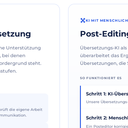
KI MIT MENSCHLIC
setzung
Post-Editin
ne Unterstützung
Übersetzungs-KI als 
, bei denen
überarbeitet das Er
ordergrund steht.
Übersetzungen, die S
sstufen.
SO FUNKTIONIERT ES
Schritt 1: KI-Übe
Unsere Übersetzungs-K
üft die eigene Arbeit
Kommunikation.
Schritt 2: Mensch
Ein Posteditor korrig