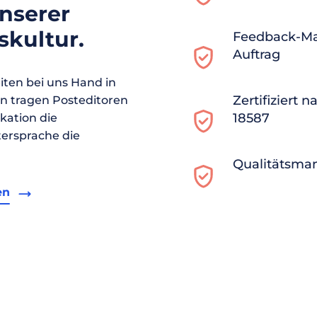
unserer
kultur.
Feedback-M
Auftrag
ten bei uns Hand in
Zertifiziert 
en tragen Posteditoren
18587
ikation die
ersprache die
Qualitätsma
en