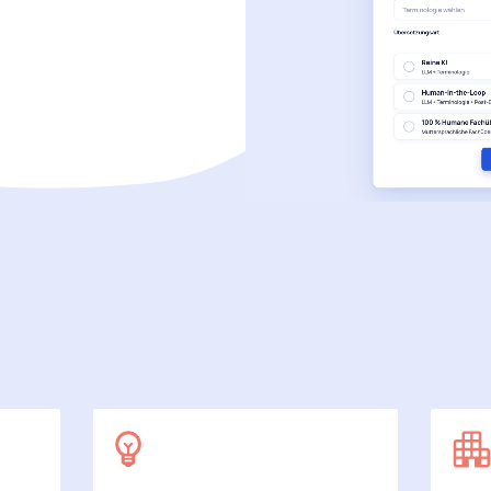
SecuDoc
Mit Sicherheit mehr Datenschutz
E-Procurement (OCI)
Für Ihre Bestellprozesse
Dateiformate
Mehr als Word und Excel
 arbeiten wir
7