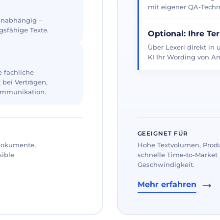
mit eigener QA-Techno
 unabhängig –
gsfähige Texte.
Optional: Ihre Te
Über Lexeri direkt in
KI Ihr Wording von An
 fachliche
 bei Verträgen,
ommunikation.
GEEIGNET FÜR
 Dokumente,
Hohe Textvolumen, Prod
sible
schnelle Time-to-Market 
Geschwindigkeit.
Mehr erfahren