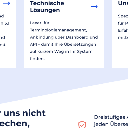
Technische
Un
Lösungen
nd
Spez
Lexeri für
in 53
für 
Terminologiemanagement,
Erfa
Anbindung über Dashboard und
und
mitb
API – damit Ihre Übersetzungen
nd.
auf kurzem Weg in Ihr System
finden.
r uns nicht
Dreistufiges
rechen,
jeden Überse