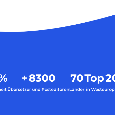
%
+
8300
70
Top
2
eit
Übersetzer und Posteditoren
Länder
in Westeurop