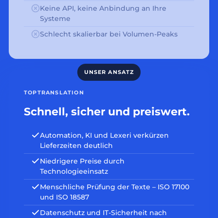
Keine API, keine Anbindung an Ihre
Systeme
Schlecht skalierbar bei Volumen-Peaks
TOPTRANSLATION
Schnell, sicher und preiswert.
Automation, KI und Lexeri verkürzen
Lieferzeiten deutlich
Niedrigere Preise durch
Technologieeinsatz
Menschliche Prüfung der Texte – ISO 17100
und ISO 18587
Datenschutz und IT-Sicherheit nach