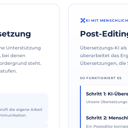
KI MIT MENSCHLIC
setzung
Post-Editin
ne Unterstützung
Übersetzungs-KI als 
, bei denen
überarbeitet das Er
ordergrund steht.
Übersetzungen, die S
sstufen.
SO FUNKTIONIERT ES
Schritt 1: KI-Übe
Unsere Übersetzungs-K
üft die eigene Arbeit
Kommunikation.
Schritt 2: Mensch
Ein Posteditor korrig