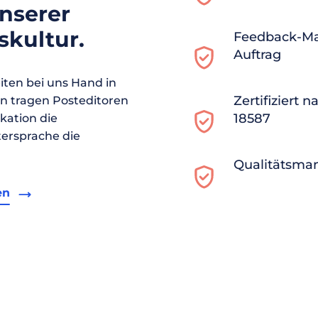
unserer
kultur.
Feedback-M
Auftrag
ten bei uns Hand in
Zertifiziert 
en tragen Posteditoren
18587
ikation die
ersprache die
Qualitätsma
en