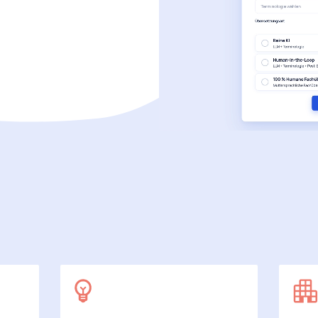
SecuDoc
Mit Sicherheit mehr Datenschutz
E-Procurement (OCI)
Für Ihre Bestellprozesse
Dateiformate
Mehr als Word und Excel
 arbeiten wir
7