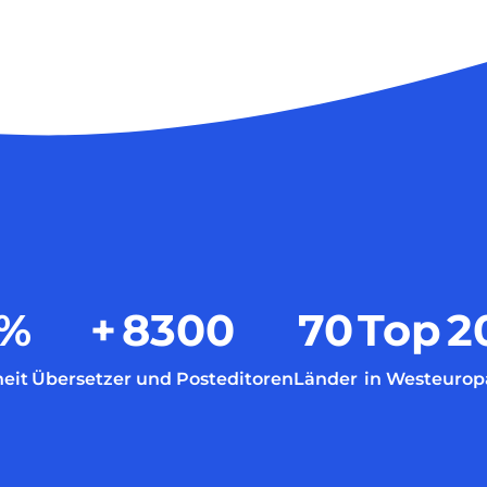
%
+
8300
70
Top
2
eit
Übersetzer und Posteditoren
Länder
in Westeurop