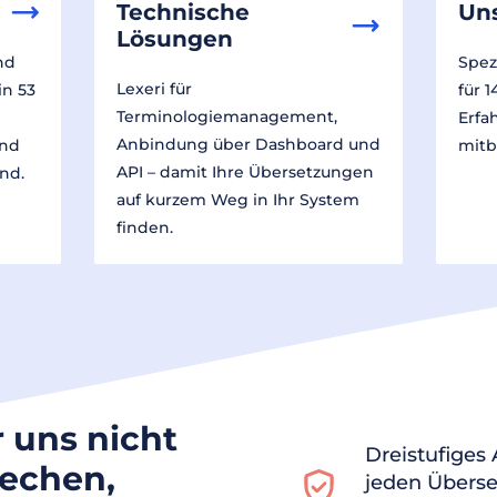
Technische
Un
Lösungen
nd
Spez
Lexeri für
in 53
für 
Terminologiemanagement,
Erfa
Anbindung über Dashboard und
und
mitb
API – damit Ihre Übersetzungen
nd.
auf kurzem Weg in Ihr System
finden.
r uns nicht
Dreistufiges
rechen,
jeden Überse