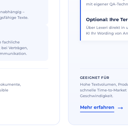
mit eigener QA-Techno
 unabhängig –
gsfähige Texte.
Optional: Ihre Te
Über Lexeri direkt in
KI Ihr Wording von An
 fachliche
 bei Verträgen,
ommunikation.
GEEIGNET FÜR
 Dokumente,
Hohe Textvolumen, Prod
sible
schnelle Time-to-Market 
Geschwindigkeit.
Mehr erfahren