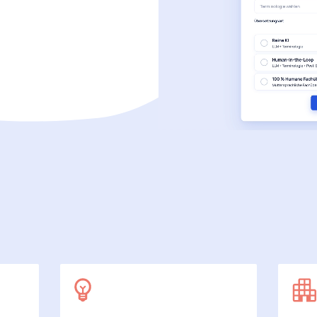
SecuDoc
Mit Sicherheit mehr Datenschutz
E-Procurement (OCI)
Für Ihre Bestellprozesse
Dateiformate
Mehr als Word und Excel
 arbeiten wir
7