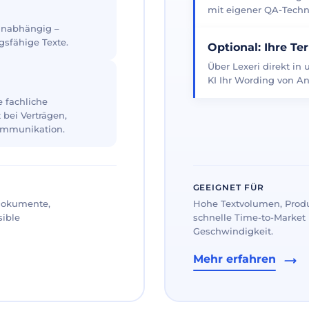
mit eigener QA-Techno
 unabhängig –
gsfähige Texte.
Optional: Ihre Te
Über Lexeri direkt in
KI Ihr Wording von An
 fachliche
 bei Verträgen,
ommunikation.
GEEIGNET FÜR
 Dokumente,
Hohe Textvolumen, Prod
sible
schnelle Time-to-Market 
Geschwindigkeit.
Mehr erfahren