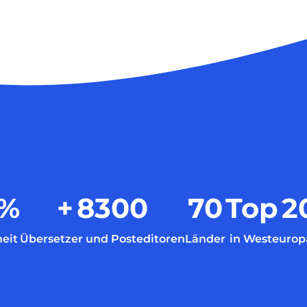
%
+
8300
70
Top
2
eit
Übersetzer und Posteditoren
Länder
in Westeurop