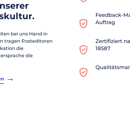
unserer
kultur.
Feedback-M
Auftrag
ten bei uns Hand in
Zertifiziert 
en tragen Posteditoren
18587
ikation die
ersprache die
Qualitätsma
en