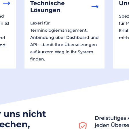
Technische
Un
Lösungen
nd
Spez
Lexeri für
in 53
für 
Terminologiemanagement,
Erfa
Anbindung über Dashboard und
und
mitb
API – damit Ihre Übersetzungen
nd.
auf kurzem Weg in Ihr System
finden.
r uns nicht
Dreistufiges
rechen,
jeden Überse