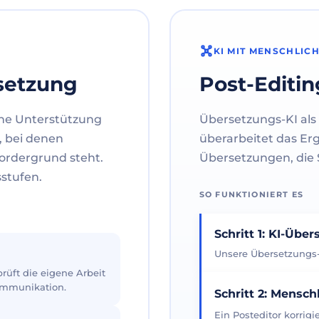
KI MIT MENSCHLIC
setzung
Post-Editin
ne Unterstützung
Übersetzungs-KI als 
, bei denen
überarbeitet das Er
ordergrund steht.
Übersetzungen, die S
sstufen.
SO FUNKTIONIERT ES
Schritt 1: KI-Übe
Unsere Übersetzungs-K
üft die eigene Arbeit
Kommunikation.
Schritt 2: Mensch
Ein Posteditor korrig