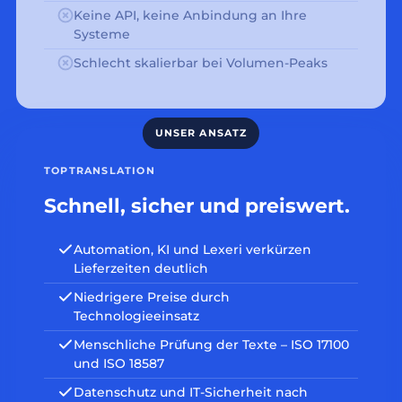
Keine API, keine Anbindung an Ihre
Systeme
Schlecht skalierbar bei Volumen-Peaks
TOPTRANSLATION
Schnell, sicher und preiswert.
Automation, KI und Lexeri verkürzen
Lieferzeiten deutlich
Niedrigere Preise durch
Technologieeinsatz
Menschliche Prüfung der Texte – ISO 17100
und ISO 18587
Datenschutz und IT-Sicherheit nach