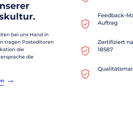
unserer
kultur.
Feedback-M
Auftrag
ten bei uns Hand in
Zertifiziert 
en tragen Posteditoren
18587
ikation die
ersprache die
Qualitätsma
en