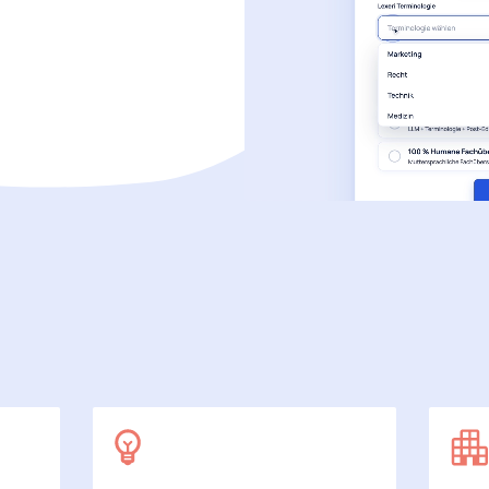
SecuDoc
Mit Sicherheit mehr Datenschutz
E-Procurement (OCI)
Für Ihre Bestellprozesse
Dateiformate
Mehr als Word und Excel
 arbeiten wir
7