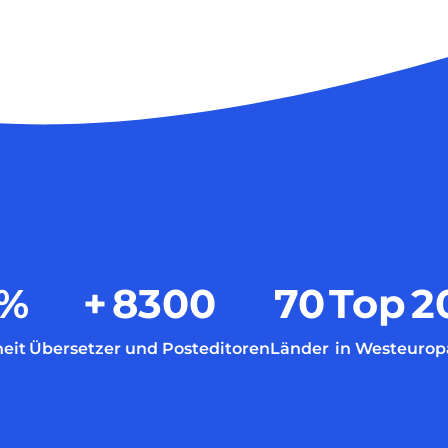
%
+
8300
70
Top
2
eit
Übersetzer und Posteditoren
Länder
in Westeurop