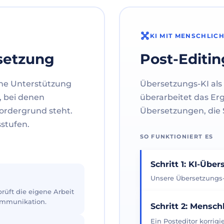
KI MIT MENSCHLIC
setzung
Post-Editin
ne Unterstützung
Übersetzungs-KI als 
, bei denen
überarbeitet das Er
ordergrund steht.
Übersetzungen, die S
sstufen.
SO FUNKTIONIERT ES
Schritt 1: KI-Übe
Unsere Übersetzungs-K
üft die eigene Arbeit
Kommunikation.
Schritt 2: Mensch
Ein Posteditor korrig