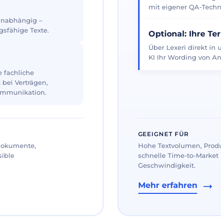
mit eigener QA-Techno
 unabhängig –
gsfähige Texte.
Optional: Ihre Te
Über Lexeri direkt in
KI Ihr Wording von An
 fachliche
 bei Verträgen,
ommunikation.
GEEIGNET FÜR
 Dokumente,
Hohe Textvolumen, Prod
sible
schnelle Time-to-Market 
Geschwindigkeit.
Mehr erfahren