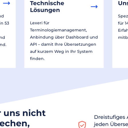
Technische
Un
Lösungen
nd
Spez
Lexeri für
in 53
für 
Terminologiemanagement,
Erfa
Anbindung über Dashboard und
und
mitb
API – damit Ihre Übersetzungen
nd.
auf kurzem Weg in Ihr System
finden.
r uns nicht
Dreistufiges
rechen,
jeden Überse