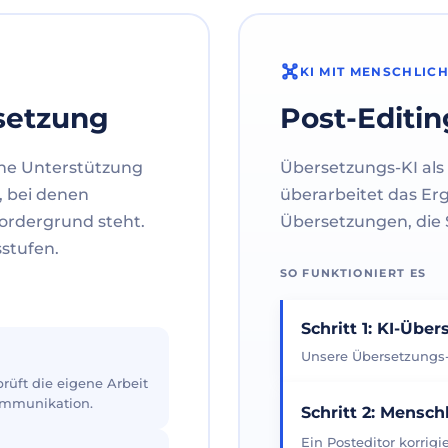
KI MIT MENSCHLIC
setzung
Post-Editin
ne Unterstützung
Übersetzungs-KI als 
, bei denen
überarbeitet das Er
ordergrund steht.
Übersetzungen, die S
sstufen.
SO FUNKTIONIERT ES
Schritt 1: KI-Übe
Unsere Übersetzungs-K
üft die eigene Arbeit
Kommunikation.
Schritt 2: Mensch
Ein Posteditor korrig