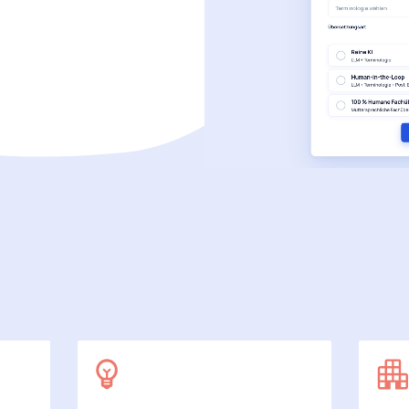
SecuDoc
Mit Sicherheit mehr Datenschutz
E-Procurement (OCI)
Für Ihre Bestellprozesse
Dateiformate
Mehr als Word und Excel
 arbeiten wir
7