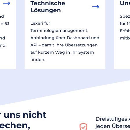
Technische
Un
Lösungen
nd
Spez
Lexeri für
in 53
für 
Terminologiemanagement,
Erfa
Anbindung über Dashboard und
und
mitb
API – damit Ihre Übersetzungen
nd.
auf kurzem Weg in Ihr System
finden.
r uns nicht
Dreistufiges
rechen,
jeden Überse