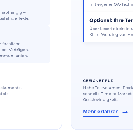
mit eigener QA-Techno
 unabhängig –
gsfähige Texte.
Optional: Ihre Te
Über Lexeri direkt in
KI Ihr Wording von An
 fachliche
 bei Verträgen,
ommunikation.
GEEIGNET FÜR
 Dokumente,
Hohe Textvolumen, Prod
sible
schnelle Time-to-Market 
Geschwindigkeit.
Mehr erfahren