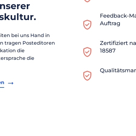
unserer
kultur.
Feedback-M
Auftrag
ten bei uns Hand in
Zertifiziert 
en tragen Posteditoren
18587
ikation die
ersprache die
Qualitätsma
en