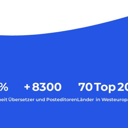
%
+
8300
70
Top
2
eit
Übersetzer und Posteditoren
Länder
in Westeurop