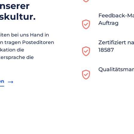
unserer
kultur.
Feedback-M
Auftrag
ten bei uns Hand in
Zertifiziert 
en tragen Posteditoren
18587
ikation die
ersprache die
Qualitätsma
en