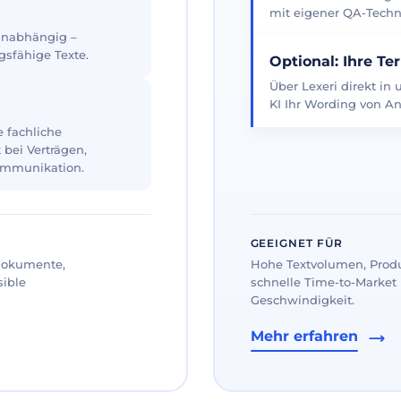
mit eigener QA-Techno
 unabhängig –
gsfähige Texte.
Optional: Ihre Te
Über Lexeri direkt in
KI Ihr Wording von An
 fachliche
 bei Verträgen,
ommunikation.
GEEIGNET FÜR
 Dokumente,
Hohe Textvolumen, Prod
sible
schnelle Time-to-Market 
Geschwindigkeit.
Mehr erfahren