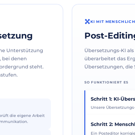
KI MIT MENSCHLIC
setzung
Post-Editin
ne Unterstützung
Übersetzungs-KI als 
, bei denen
überarbeitet das Er
ordergrund steht.
Übersetzungen, die S
sstufen.
SO FUNKTIONIERT ES
Schritt 1: KI-Übe
Unsere Übersetzungs-K
üft die eigene Arbeit
Kommunikation.
Schritt 2: Mensch
Ein Posteditor korrig