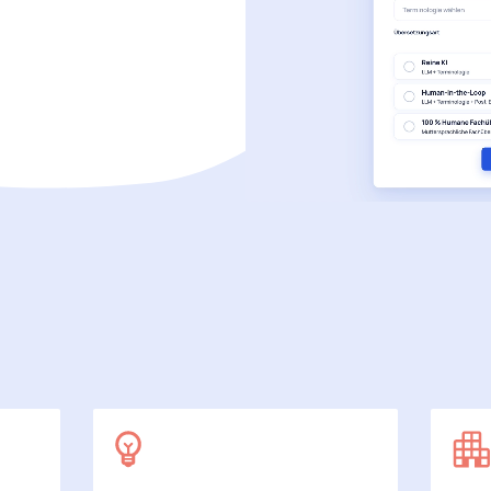
SecuDoc
Mit Sicherheit mehr Datenschutz
E-Procurement (OCI)
Für Ihre Bestellprozesse
Dateiformate
Mehr als Word und Excel
 arbeiten wir
7