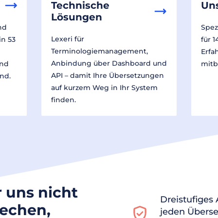
Technische
Un
Lösungen
nd
Spez
Lexeri für
in 53
für 
Terminologiemanagement,
Erfa
Anbindung über Dashboard und
und
mitb
API – damit Ihre Übersetzungen
nd.
auf kurzem Weg in Ihr System
finden.
r uns nicht
Dreistufiges
rechen,
jeden Überse