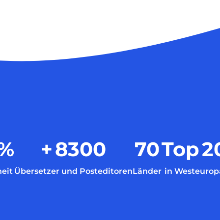
%
+
8300
70
Top
2
eit
Übersetzer und Posteditoren
Länder
in Westeurop