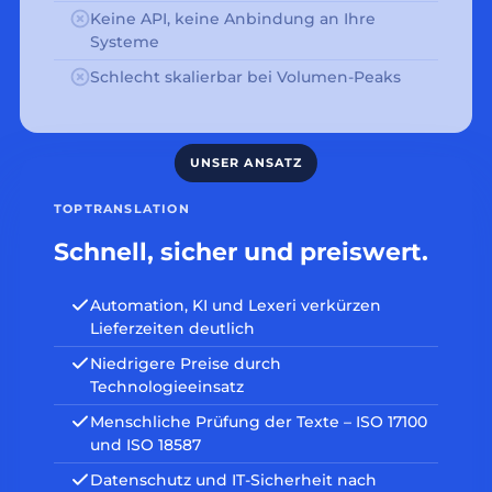
Keine API, keine Anbindung an Ihre
Systeme
Schlecht skalierbar bei Volumen-Peaks
TOPTRANSLATION
Schnell, sicher und preiswert.
Automation, KI und Lexeri verkürzen
Lieferzeiten deutlich
Niedrigere Preise durch
Technologieeinsatz
Menschliche Prüfung der Texte – ISO 17100
und ISO 18587
Datenschutz und IT-Sicherheit nach