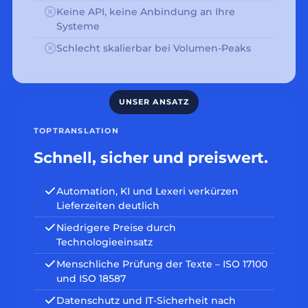
Keine API, keine Anbindung an Ihre
Systeme
Schlecht skalierbar bei Volumen-Peaks
TOPTRANSLATION
Schnell, sicher und preiswert.
Automation, KI und Lexeri verkürzen
Lieferzeiten deutlich
Niedrigere Preise durch
Technologieeinsatz
Menschliche Prüfung der Texte – ISO 17100
und ISO 18587
Datenschutz und IT-Sicherheit nach