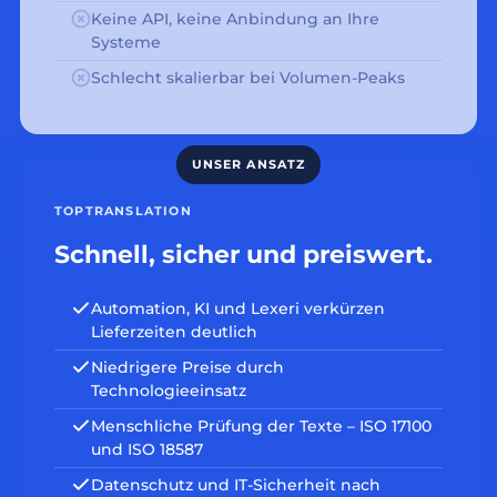
Keine API, keine Anbindung an Ihre
Systeme
Schlecht skalierbar bei Volumen-Peaks
TOPTRANSLATION
Schnell, sicher und preiswert.
Automation, KI und Lexeri verkürzen
Lieferzeiten deutlich
Niedrigere Preise durch
Technologieeinsatz
Menschliche Prüfung der Texte – ISO 17100
und ISO 18587
Datenschutz und IT-Sicherheit nach