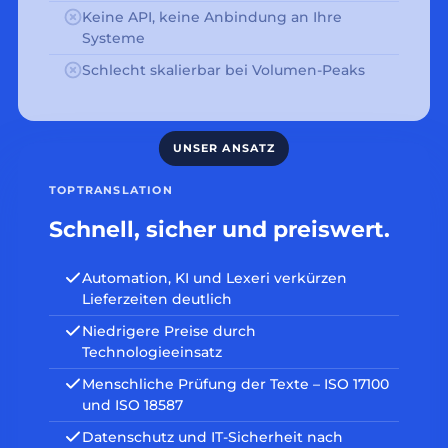
Keine API, keine Anbindung an Ihre
Systeme
Schlecht skalierbar bei Volumen-Peaks
TOPTRANSLATION
Schnell, sicher und preiswert.
Automation, KI und Lexeri verkürzen
Lieferzeiten deutlich
Niedrigere Preise durch
Technologieeinsatz
Menschliche Prüfung der Texte – ISO 17100
und ISO 18587
Datenschutz und IT-Sicherheit nach