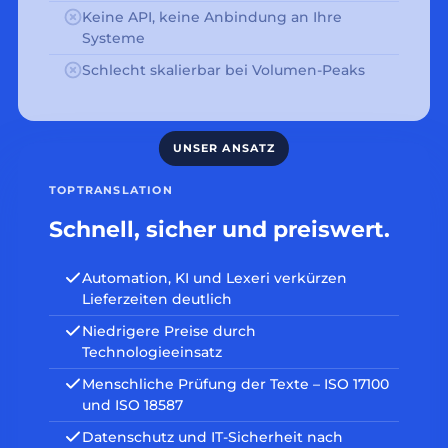
Keine API, keine Anbindung an Ihre
Systeme
Schlecht skalierbar bei Volumen-Peaks
TOPTRANSLATION
Schnell, sicher und preiswert.
Automation, KI und Lexeri verkürzen
Lieferzeiten deutlich
Niedrigere Preise durch
Technologieeinsatz
Menschliche Prüfung der Texte – ISO 17100
und ISO 18587
Datenschutz und IT-Sicherheit nach