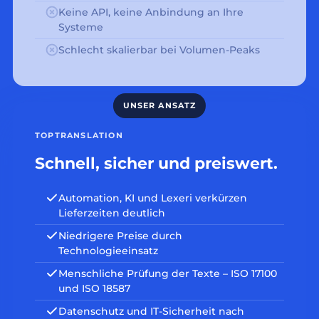
Keine API, keine Anbindung an Ihre
Systeme
Schlecht skalierbar bei Volumen-Peaks
TOPTRANSLATION
Schnell, sicher und preiswert.
Automation, KI und Lexeri verkürzen
Lieferzeiten deutlich
Niedrigere Preise durch
Technologieeinsatz
Menschliche Prüfung der Texte – ISO 17100
und ISO 18587
Datenschutz und IT-Sicherheit nach