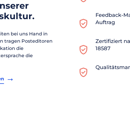
unserer
kultur.
Feedback-M
Auftrag
ten bei uns Hand in
Zertifiziert 
en tragen Posteditoren
18587
ikation die
ersprache die
Qualitätsma
en