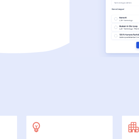
SecuDoc
Mit Sicherheit mehr Datenschutz
E-Procurement (OCI)
Für Ihre Bestellprozesse
Dateiformate
Mehr als Word und Excel
 arbeiten wir
7