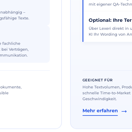
mit eigener QA-Techno
 unabhängig –
gsfähige Texte.
Optional: Ihre Te
Über Lexeri direkt in
KI Ihr Wording von An
 fachliche
 bei Verträgen,
ommunikation.
GEEIGNET FÜR
 Dokumente,
Hohe Textvolumen, Prod
sible
schnelle Time-to-Market 
Geschwindigkeit.
Mehr erfahren