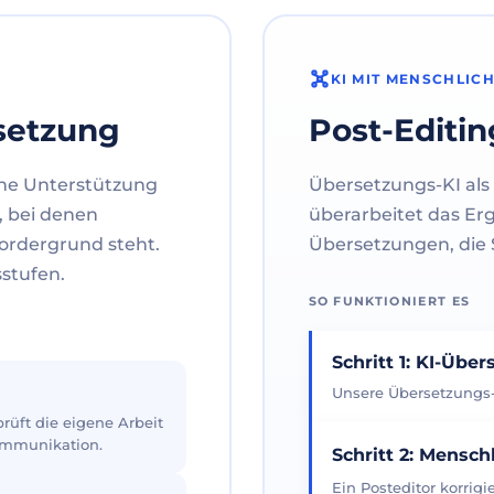
KI MIT MENSCHLIC
setzung
Post-Editin
ne Unterstützung
Übersetzungs-KI als 
, bei denen
überarbeitet das Er
ordergrund steht.
Übersetzungen, die S
sstufen.
SO FUNKTIONIERT ES
Schritt 1: KI-Übe
Unsere Übersetzungs-K
üft die eigene Arbeit
Kommunikation.
Schritt 2: Mensch
Ein Posteditor korrig