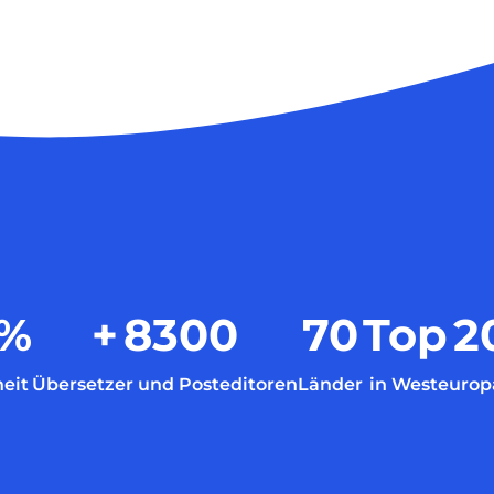
%
+
8300
70
Top
2
eit
Übersetzer und Posteditoren
Länder
in Westeurop