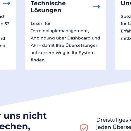
Technische
Un
Lösungen
nd
Spez
Lexeri für
in 53
für 
Terminologiemanagement,
Erfa
Anbindung über Dashboard und
und
mitb
API – damit Ihre Übersetzungen
nd.
auf kurzem Weg in Ihr System
finden.
r uns nicht
Dreistufiges
rechen,
jeden Überse