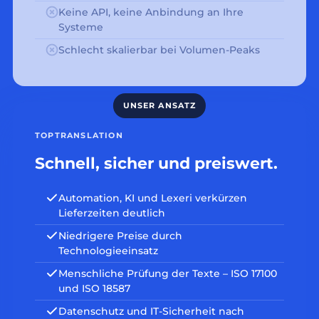
Keine API, keine Anbindung an Ihre
Systeme
Schlecht skalierbar bei Volumen-Peaks
TOPTRANSLATION
Schnell, sicher und preiswert.
Automation, KI und Lexeri verkürzen
Lieferzeiten deutlich
Niedrigere Preise durch
Technologieeinsatz
Menschliche Prüfung der Texte – ISO 17100
und ISO 18587
Datenschutz und IT-Sicherheit nach