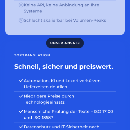
Keine API, keine Anbindung an Ihre
Systeme
Schlecht skalierbar bei Volumen-Peaks
TOPTRANSLATION
Schnell, sicher und preiswert.
Automation, KI und Lexeri verkürzen
Lieferzeiten deutlich
Niedrigere Preise durch
Technologieeinsatz
Menschliche Prüfung der Texte – ISO 17100
und ISO 18587
Datenschutz und IT-Sicherheit nach