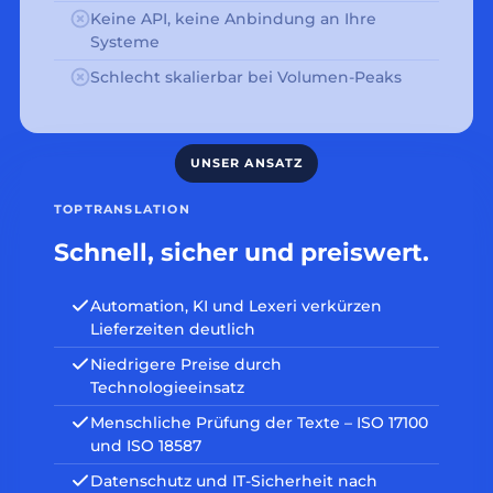
Keine API, keine Anbindung an Ihre
Systeme
Schlecht skalierbar bei Volumen-Peaks
TOPTRANSLATION
Schnell, sicher und preiswert.
Automation, KI und Lexeri verkürzen
Lieferzeiten deutlich
Niedrigere Preise durch
Technologieeinsatz
Menschliche Prüfung der Texte – ISO 17100
und ISO 18587
Datenschutz und IT-Sicherheit nach