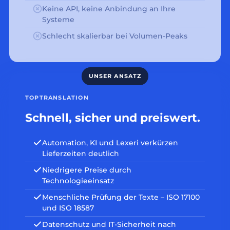
Keine API, keine Anbindung an Ihre
Systeme
Schlecht skalierbar bei Volumen-Peaks
TOPTRANSLATION
Schnell, sicher und preiswert.
Automation, KI und Lexeri verkürzen
Lieferzeiten deutlich
Niedrigere Preise durch
Technologieeinsatz
Menschliche Prüfung der Texte – ISO 17100
und ISO 18587
Datenschutz und IT-Sicherheit nach