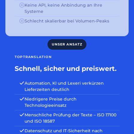
Keine API, keine Anbindung an Ihre
Systeme
Schlecht skalierbar bei Volumen-Peaks
TOPTRANSLATION
Schnell, sicher und preiswert.
Automation, KI und Lexeri verkürzen
Lieferzeiten deutlich
Niedrigere Preise durch
Technologieeinsatz
Menschliche Prüfung der Texte – ISO 17100
und ISO 18587
Datenschutz und IT-Sicherheit nach