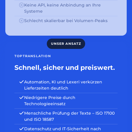
Keine API, keine Anbindung an Ihre
Systeme
Schlecht skalierbar bei Volumen-Peaks
TOPTRANSLATION
Schnell, sicher und preiswert.
Automation, KI und Lexeri verkürzen
Lieferzeiten deutlich
Niedrigere Preise durch
Technologieeinsatz
Menschliche Prüfung der Texte – ISO 17100
und ISO 18587
Datenschutz und IT-Sicherheit nach