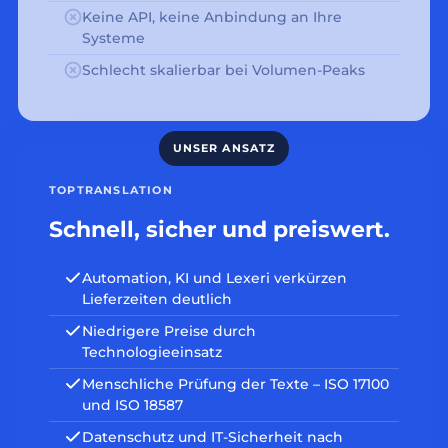
Keine API, keine Anbindung an Ihre
Systeme
Schlecht skalierbar bei Volumen-Peaks
TOPTRANSLATION
Schnell, sicher und preiswert.
Automation, KI und Lexeri verkürzen
Lieferzeiten deutlich
Niedrigere Preise durch
Technologieeinsatz
Menschliche Prüfung der Texte – ISO 17100
und ISO 18587
Datenschutz und IT-Sicherheit nach