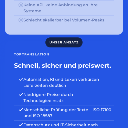
Keine API, keine Anbindung an Ihre
Systeme
Schlecht skalierbar bei Volumen-Peaks
TOPTRANSLATION
Schnell, sicher und preiswert.
Automation, KI und Lexeri verkürzen
Lieferzeiten deutlich
Niedrigere Preise durch
Technologieeinsatz
Menschliche Prüfung der Texte – ISO 17100
und ISO 18587
Datenschutz und IT-Sicherheit nach