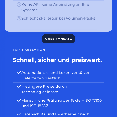
Keine API, keine Anbindung an Ihre
Systeme
Schlecht skalierbar bei Volumen-Peaks
TOPTRANSLATION
Schnell, sicher und preiswert.
Automation, KI und Lexeri verkürzen
Lieferzeiten deutlich
Niedrigere Preise durch
Technologieeinsatz
Menschliche Prüfung der Texte – ISO 17100
und ISO 18587
Datenschutz und IT-Sicherheit nach