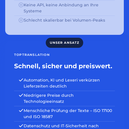
Keine API, keine Anbindung an Ihre
Systeme
Schlecht skalierbar bei Volumen-Peaks
TOPTRANSLATION
Schnell, sicher und preiswert.
Automation, KI und Lexeri verkürzen
Lieferzeiten deutlich
Niedrigere Preise durch
Technologieeinsatz
Menschliche Prüfung der Texte – ISO 17100
und ISO 18587
Datenschutz und IT-Sicherheit nach