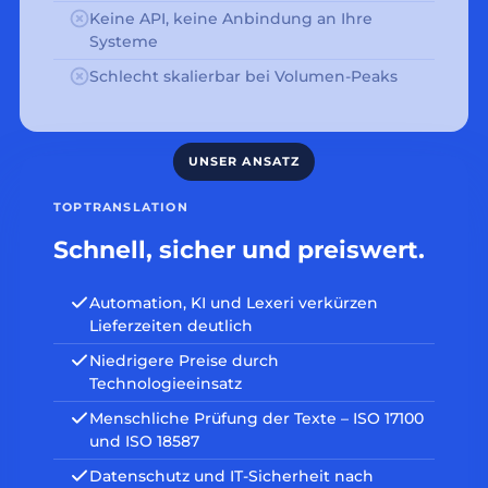
Keine API, keine Anbindung an Ihre
Systeme
Schlecht skalierbar bei Volumen-Peaks
TOPTRANSLATION
Schnell, sicher und preiswert.
Automation, KI und Lexeri verkürzen
Lieferzeiten deutlich
Niedrigere Preise durch
Technologieeinsatz
Menschliche Prüfung der Texte – ISO 17100
und ISO 18587
Datenschutz und IT-Sicherheit nach