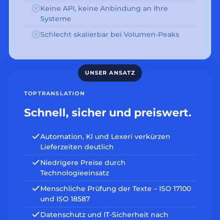
Keine API, keine Anbindung an Ihre
Systeme
Schlecht skalierbar bei Volumen-Peaks
TOPTRANSLATION
Schnell, sicher und preiswert.
Automation, KI und Lexeri verkürzen
Lieferzeiten deutlich
Niedrigere Preise durch
Technologieeinsatz
Menschliche Prüfung der Texte – ISO 17100
und ISO 18587
Datenschutz und IT-Sicherheit nach