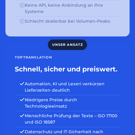
Keine API, keine Anbindung an Ihre
Systeme
Schlecht skalierbar bei Volumen-Peaks
TOPTRANSLATION
Schnell, sicher und preiswert.
Automation, KI und Lexeri verkürzen
Lieferzeiten deutlich
Niedrigere Preise durch
Technologieeinsatz
Menschliche Prüfung der Texte – ISO 17100
und ISO 18587
Datenschutz und IT-Sicherheit nach