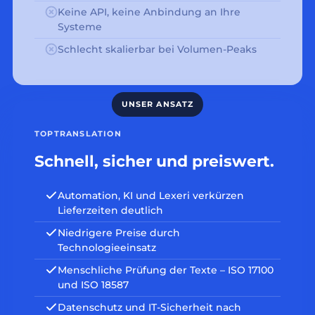
Keine API, keine Anbindung an Ihre
Systeme
Schlecht skalierbar bei Volumen-Peaks
TOPTRANSLATION
Schnell, sicher und preiswert.
Automation, KI und Lexeri verkürzen
Lieferzeiten deutlich
Niedrigere Preise durch
Technologieeinsatz
Menschliche Prüfung der Texte – ISO 17100
und ISO 18587
Datenschutz und IT-Sicherheit nach