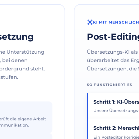
KI MIT MENSCHLIC
setzung
Post-Editin
ne Unterstützung
Übersetzungs-KI als 
, bei denen
überarbeitet das Er
ordergrund steht.
Übersetzungen, die S
sstufen.
SO FUNKTIONIERT ES
Schritt 1: KI-Übe
Unsere Übersetzungs-K
üft die eigene Arbeit
Kommunikation.
Schritt 2: Mensch
Ein Posteditor korrig