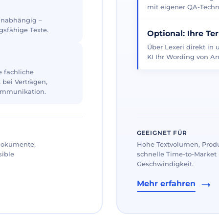
mit eigener QA-Techno
 unabhängig –
gsfähige Texte.
Optional: Ihre Te
Über Lexeri direkt in
KI Ihr Wording von An
 fachliche
 bei Verträgen,
ommunikation.
GEEIGNET FÜR
 Dokumente,
Hohe Textvolumen, Prod
sible
schnelle Time-to-Market 
Geschwindigkeit.
Mehr erfahren