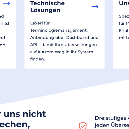
Technische
Un
Lösungen
nd
Spez
Lexeri für
in 53
für 
Terminologiemanagement,
Erfa
Anbindung über Dashboard und
und
mitb
API – damit Ihre Übersetzungen
nd.
auf kurzem Weg in Ihr System
finden.
r uns nicht
Dreistufiges
rechen,
jeden Überse