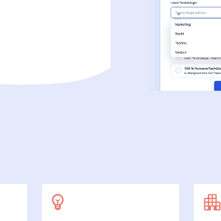
SecuDoc
Mit Sicherheit mehr Datenschutz
E-Procurement (OCI)
Für Ihre Bestellprozesse
Dateiformate
Mehr als Word und Excel
 arbeiten wir
7