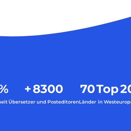
%
+
8300
70
Top
2
eit
Übersetzer und Posteditoren
Länder
in Westeurop