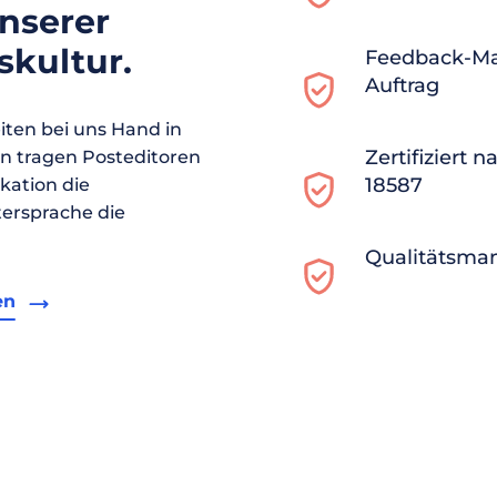
unserer
kultur.
Feedback-M
Auftrag
ten bei uns Hand in
Zertifiziert 
en tragen Posteditoren
18587
ikation die
ersprache die
Qualitätsma
en